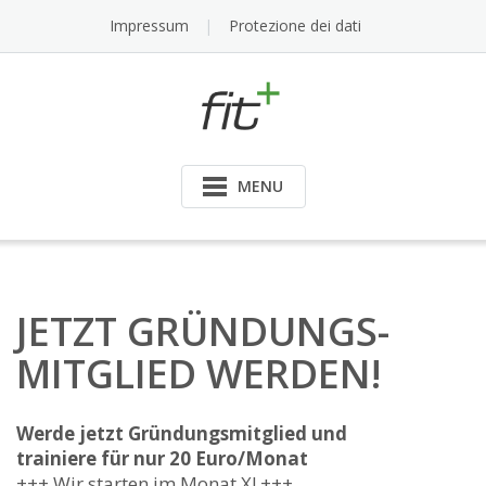
Skip
Impressum
Protezione dei dati
to
content
MENU
JETZT GRÜNDUNGS-
MITGLIED WERDEN!
Werde jetzt Gründungsmitglied und
trainiere für nur 20 Euro/Monat
+++ Wir starten im Monat X! +++