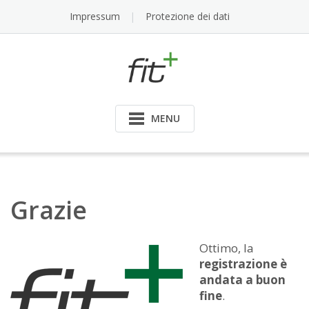
Skip
Impressum
Protezione dei dati
to
content
MENU
Grazie
Ottimo, la
registrazione è
andata a buon
fine
.